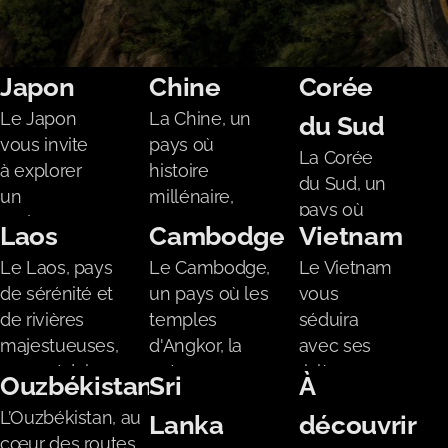
Japon
Chine
Corée
Le Japon
La Chine, un
du Sud
vous invite
pays où
La Corée
à explorer
histoire
Destinations
du Sud, un
un
millénaire,
pays où
mélange
paysages
Laos
Cambodge
Vietnam
Chine
l'innovation
unique de
époustouflants
côtoie des
Le Laos, pays
Le Cambodge,
Le Vietnam
traditions
et métropoles
Japon
palais
de sérénité et
un pays où les
vous
ancestrales
modernes se
anciens,
Corée du Sud
de rivières
temples
séduira
et de
côtoient pour
offrant un
majestueuses,
d'Angkor, la
avec ses
technologie
offrir une
Vietnam
contraste
vous séduira
nature
rizières en
de pointe,
aventure
Ouzbékistan
Sri
À
captivant
par sa nature
luxuriante et les
terrasse, sa
au cœur de
inoubliable.
Laos
L’Ouzbékistan, au
entre
Lanka
découvrir
intacte et son
traditions
cuisine
paysages à
cœur des routes
modernité