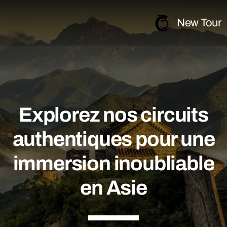
New Tour
Explorez nos circuits
MICE en Chine
authentiques pour une
Voyages collectifs
immersion inoubliable
Voyage CE et CSE
en Asie
Voyages scolaires